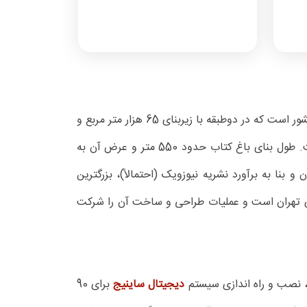
، بزرگترین مجموعه کتاب و سرگرمی های علمی کشور است که در دوطبقه با زیربنای 65 هزار متر مربع و
وسعت 110 هزار متر مربع در اراضی عباس آباد احداث شده است. طول بنای باغ کتاب حدود 550 متر و عرض آن به
ان و بنا به برآورد نشریه نیوزویک (احتمالاً)، بزرگترین
ری تهران است و عملیات طراحی و ساخت آن را شرکت
 نصب و راه اندازی سیستم
دیجیتال ساینیج
برای 90