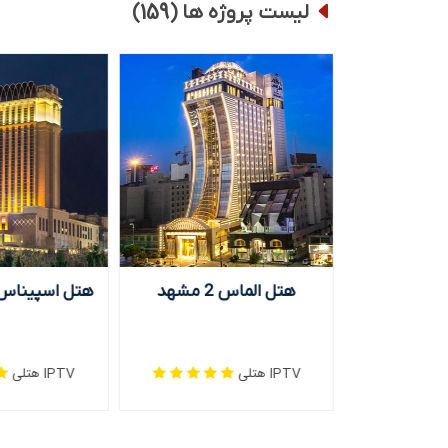
159
لیست پروژه ها (
)
مارینا پارک کیش
هتل الماس 2 مشهد
IPTV هتلی
IPTV هتلی