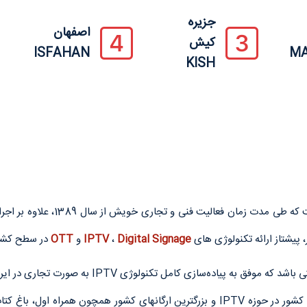
جزیره
اصفهان
کیش
ISFAHAN
M
KISH
پیشتاز ارائه تکنولوژی های
Digital Signage
،
IPTV
و
OTT
در سطح کشور
نود IPTV وDigital Signage، بیشترین اتاق های هتلی کشور در حوزه IPTV و بزرگترین ارگان