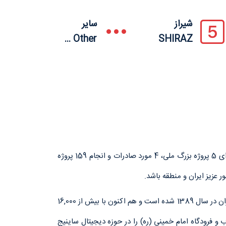
شیراز
سایر
Other ...
SHIRAZ
شرکت کارآمدان ماندگار سیستم (کاما‌سیستم) مفتخر است که طی مدت زمان فعالیت فنی و تجاری خویش از سال 1389، علاوه بر اجرای 5 پروژه بزرگ ملی، 4 مورد صادرات و انجام 159 پروژه
 عزیز ایران و منطقه باشد.
علاوه بر موارد فوق این شرکت مفتخر است که اولین شرکتی باشد که موفق به پیاده‌سازی کامل تکنولوژی IPTV به صورت تجاری در ایران در سال 1389 شده‌ است و هم اکنون با بیش از 16,000
های کشور همچون همراه اول، باغ کتاب و فرودگاه امام خمینی (ره) را در حوزه دیجیتال ساینیج