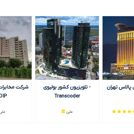
هتل اسپیناس پالاس تهران
تلویزیون کشور بول
Transcoder
IPTV هتلی
ملی