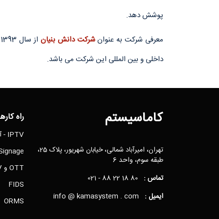
پوشش دهد.
معرفی شرکت به عنوان
شرکت دانش بنیان
از سال 1393 طی 12 سال متوالی توسط معاونت علمی و فناوری ریاست جمهور و قرارداد همکاری با شرکتهای
داخلی و بین المللی این شرکت می باشد.
کاماسیستم
راه کارها
IPTV - آی پی تی وی
تهران، امیرآباد شمالی، خیابان شهریور، پلاک 25،
Digital Signage -
طبقه سوم، واحد 6
OTT و Web TV
تماس :
021 - 88 22 18 80
FIDS
ایمیل :
info @ kamasystem . com
ORMS