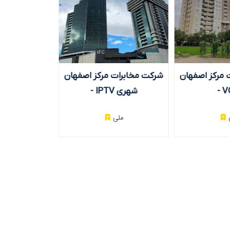
 مرکز اصفهان
شرکت مخابرات مرکز اصفهان
سازمان صد
- V
- IPTV شهری
جمهوری اسلامی ایران - OTT
ملی
مل