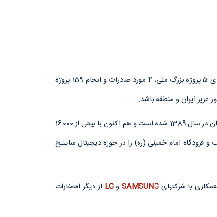
شرکت کارآمدان ماندگار سیستم (کاما‌سیستم) مفتخر است که طی مدت زمان فعالیت فنی و تجاری خویش از سال 1389، علاوه بر اجرای 5 پروژه بزرگ ملی، 4 مورد صادرات و انجام 159 پروژه
 عزیز ایران و منطقه باشد.
علاوه بر موارد فوق این شرکت مفتخر است که اولین شرکتی باشد که موفق به پیاده‌سازی کامل تکنولوژی IPTV به صورت تجاری در ایران در سال 1389 شده‌ است و هم اکنون با بیش از 16,000
های کشور همچون همراه اول، باغ کتاب و فرودگاه امام خمینی (ره) را در حوزه دیجیتال ساینیج
SAMSUNG
و
LG
از دیگر افتخارات