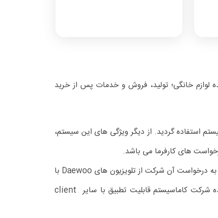
نده لوازم خانگی؛ تولید، فروش و خدمات پس از خرید
 کاملاً بومی شرکت کاماسیستم استفاده گردید. از دیگر ویژگی های این سیستم،
رخواست های کارفرما می باشد.
درclient های استفاده شده در راهکار تحویلی به شرکت دوو بنا به درخواست آن شرکت از تلویزیون های Daewoo با
سیستم عامل اندروید استفاده گردید. هرچند راهکار طراحی شده شرکت کاماسیستم قابلیت تطبیق با سایر client