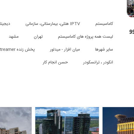
کاماسیستم
IPTV هتلی، بیمارستانی، سازمانی
دیجیتا
و
لیست همه پروژه های کاماسیستم
تهران
مشهد
سایر شهرها
میان افزار - میدلور
پخش زنده Live Streamer
انکودر ، ترانسکودر
حسن انجام کار