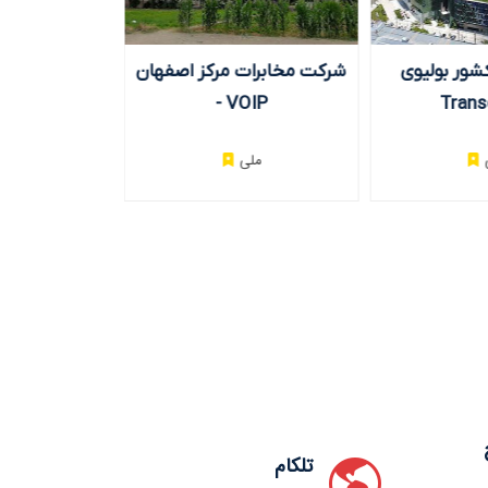
ور بولیوی -
شرکت مخابرات مرکز اصفهان
شرکت مخابرات
Trans
- VOIP
- IPTV شهری
ملی
مل
تلکام