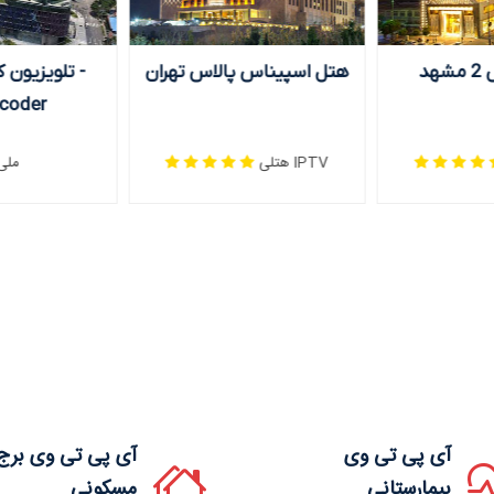
هد
هتل اسپیناس پالاس تهران
تلویزیون کش
coder
IPTV هتلی
ملی
آی پی تی وی
آی پی تی وی برج
بیمارستانی
مسکونی