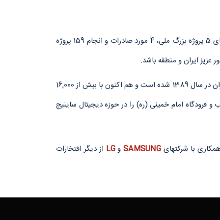
شرکت کارآمدان ماندگار سیستم (کاما‌سیستم) مفتخر است که طی مدت زمان فعالیت فنی و تجاری خویش از سال 1389، علاوه بر اجرای 5 پروژه بزرگ ملی، 4 مورد صادرات و انجام 159 پروژه
 عزیز ایران و منطقه باشد.
علاوه بر موارد فوق این شرکت مفتخر است که اولین شرکتی باشد که موفق به پیاده‌سازی کامل تکنولوژی IPTV به صورت تجاری در ایران در سال 1389 شده‌ است و هم اکنون با بیش از 16,000
های کشور همچون همراه اول، باغ کتاب و فرودگاه امام خمینی (ره) را در حوزه دیجیتال ساینیج
SAMSUNG
و
LG
از دیگر افتخارات