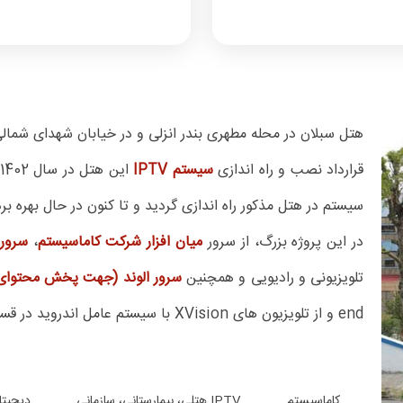
هتل سبلان در محله مطهری بندر انزلی و در خیابان شهدای شمالی
قرارداد نصب و راه اندازی
سیستم IPTV
سیستم در هتل مذکور راه اندازی گردید و تا کنون در حال بهره بر
در این پروژه بزرگ، از سرور
میان افزار شرکت کاماسیستم
،
سرور DVB-Gateway سهند جهت پخش کانال ه
تلویزیونی و رادیویی و همچنین
سرور الوند (جهت پخش محتوای VOD
end و از تلویزیون های XVision با سیستم عامل اندروید در قسمت گیرنده استفاده شده است.
کاماسیستم
IPTV هتلی، بیمارستانی، سازمانی
دیجیتا