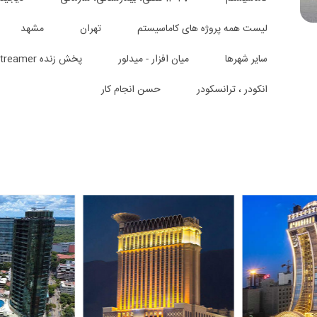
لیست همه پروژه های کاماسیستم
تهران
مشهد
سایر شهرها
میان افزار - میدلور
پخش زنده Live Streamer
انکودر ، ترانسکودر
حسن انجام کار