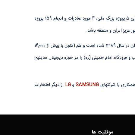
شرکت کارآمدان ماندگار سیستم (کاما‌سیستم) مفتخر است که طی مدت زمان فعالیت فنی و تجاری خویش از سال 1389، علاوه بر اجرای 5 پروژه بزرگ ملی، 4 مورد صادرات و انجام 159 پروژه
 عزیز ایران و منطقه باشد.
علاوه بر موارد فوق این شرکت مفتخر است که اولین شرکتی باشد که موفق به پیاده‌سازی کامل تکنولوژی IPTV به صورت تجاری در ایران در سال 1389 شده‌ است و هم اکنون با بیش از 16,000
های کشور همچون همراه اول، باغ کتاب و فرودگاه امام خمینی (ره) را در حوزه دیجیتال ساینیج
SAMSUNG
و
LG
از دیگر افتخارات
موفقیت ها