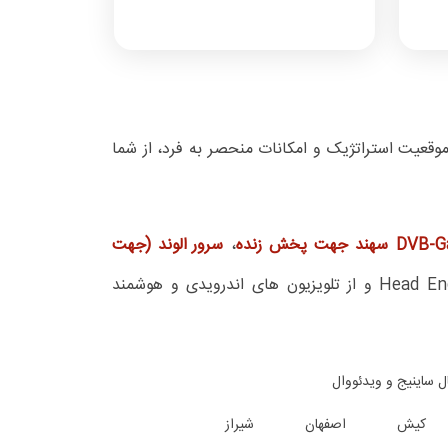
قعیت استراتژیک و امکانات منحصر به فرد، از شما
د جهت پخش زنده
،
سرور الوند (جهت
ساخت شرکت کاماسیستم در قسمت Head End و از تلویزیون های اندرویدی و هوشمند
ل ساینیج و ویدئووال
کیش
اصفهان
شیراز