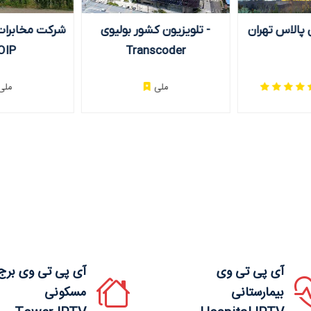
پالاس تهران
تلویزیون کشور بولیوی -
شرکت مخابرات
OIP
Transcoder
ملی
ملی
آی پی تی وی
آی پی تی وی برج
بیمارستانی
مسکونی